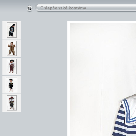
Chlapčenské kostýmy